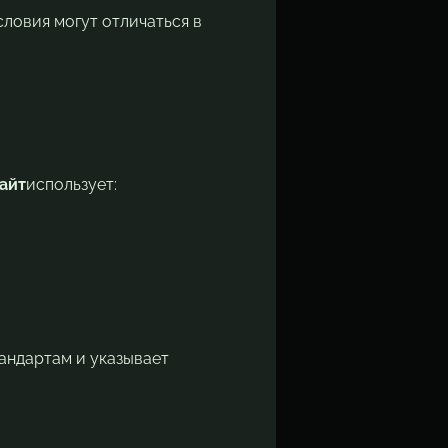
словия могут отличаться в
айт
использует:
андартам и указывает