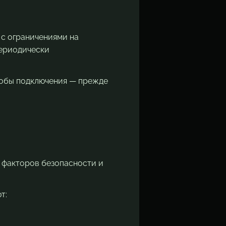
 с ограничениями на
периодически
собы подключения — прежде
 факторов безопасности и
т: