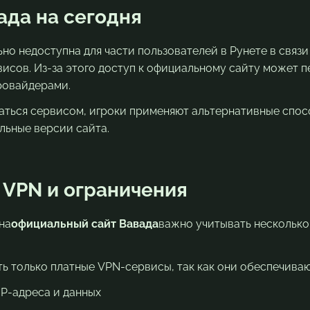
ада на сегодня
но недоступна для части пользователей в Рунете в связи
висов. Из-за этого доступ к официальному сайту может 
ровайдерами.
аться сервисом, игроки применяют альтернативные спо
льные версии сайта.
з VPN и ограничения
на
официальный сайт Вавада
важно учитывать несколько
ь только платные VPN-сервисы, так как они обеспечиваю
IP-адреса и данных