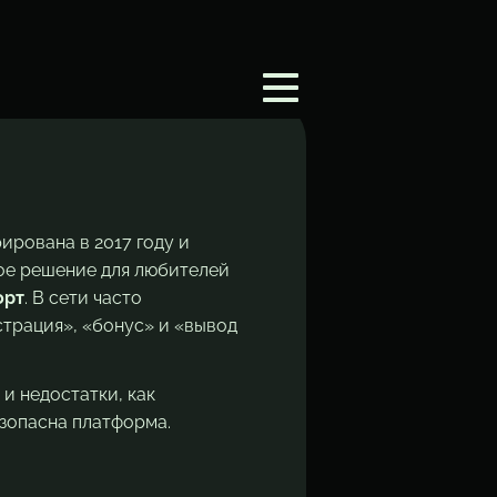
ирована в 2017 году и
ое решение для любителей
орт
. В сети часто
страция», «бонус» и «вывод
 и недостатки, как
езопасна платформа.