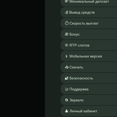
💸 Минимальный депозит
💰 Вывод средств
⏱ Скорость выплат
🎁 Бонус
🎯 RTP слотов
📱 Мобильная версия
📥 Скачать
🔐 Безопасность
🤝 Поддержка
🔄 Зеркало
👤 Личный кабинет