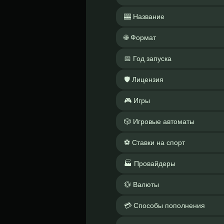
🎰 Название
🌐 Формат
📅 Год запуска
🛡️ Лицензия
🎮 Игры
🎲 Игровые автоматы
⚽ Ставки на спорт
🏭 Провайдеры
💱 Валюты
💳 Способы пополнения