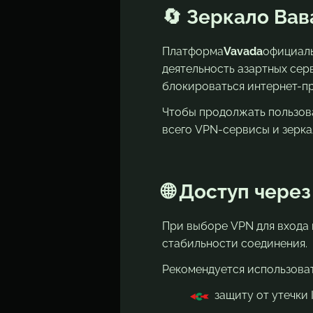
🔄 Зеркало Вав
Платформа
Vavada
официаль
деятельность азартных сер
блокироваться интернет-п
Чтобы продолжать пользов
всего VPN-сервисы и зерка
🌐 Доступ чере
При выборе VPN для входа 
стабильности соединения.
Рекомендуется использоват
защиту от утечки 