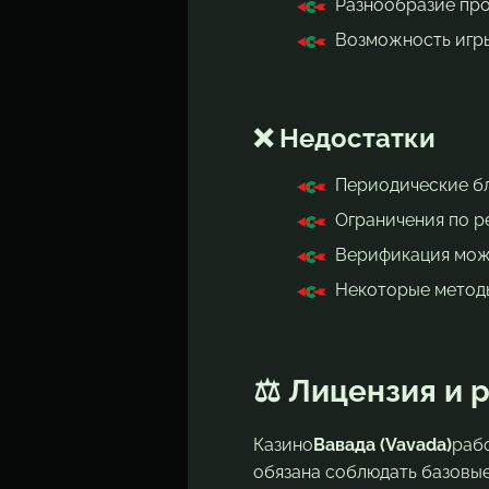
Разнообразие пр
Возможность игры 
❌ Недостатки
Периодические бл
Ограничения по р
Верификация може
Некоторые методы
⚖️ Лицензия и 
Казино
Вавада (Vavada)
рабо
обязана соблюдать базовые