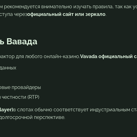
м рекомендуется внимательно изучать правила, так как у
ступа через
официальный сайт или зеркало
.
ь Вавада
актор для любого онлайн-казино.
Vavada официальный с
данных
овые провайдеры
 честности (RTP)
layer)
в слотах обычно соответствует индустриальным ст
 долгосрочной перспективе.