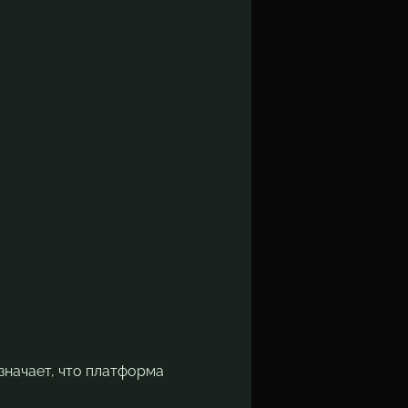
значает, что платформа