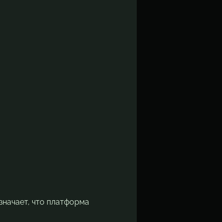
значает, что платформа