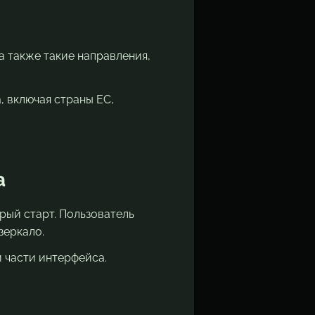
а также такие направления,
, включая страны ЕС,
a
рый старт. Пользователь
зеркало.
 части интерфейса.