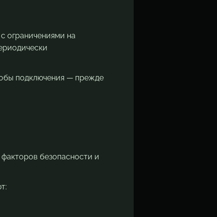
 с ограничениями на
периодически
собы подключения — прежде
 факторов безопасности и
т: