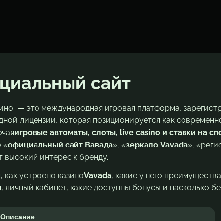
циальный сайт
ино — это международная игровая платформа, зарегистр
ной лицензии, которая позиционируется как современн
ючая
игровые автоматы, слоты, live casino и ставки на сп
 «
официальный сайт Вавада
», «
зеркало Vavada
», «реги
т высокий интерес к бренду.
, как устроено казино
Vavada
, какие у него преимущества
я, личный кабинет, какие доступны бонусы и насколько б
Описание