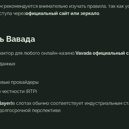
м рекомендуется внимательно изучать правила, так как у
ступа через
официальный сайт или зеркало
.
ь Вавада
актор для любого онлайн-казино.
Vavada официальный с
данных
овые провайдеры
 честности (RTP)
layer)
в слотах обычно соответствует индустриальным ст
 долгосрочной перспективе.