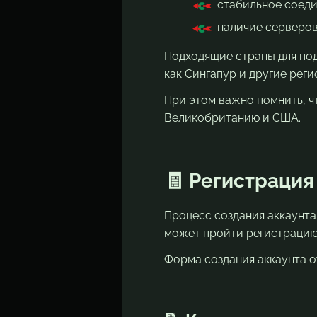
стабильное соеди
наличие серверов
Подходящие страны для под
как Сингапур и другие реги
При этом важно помнить, ч
Великобританию и США.
🧾 Регистрация
Процесс создания аккаунта
может пройти регистрацию к
Форма создания аккаунта о