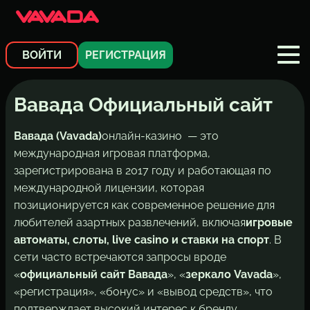
ВОЙТИ
РЕГИСТРАЦИЯ
Вавада Официальный сайт
Вавада (Vavada)
онлайн-казино — это
международная игровая платформа,
зарегистрирована в 2017 году и работающая по
международной лицензии, которая
позиционируется как современное решение для
любителей азартных развлечений, включая
игровые
автоматы, слоты, live casino и ставки на спорт
. В
сети часто встречаются запросы вроде
«
официальный сайт Вавада
», «
зеркало Vavada
»,
«регистрация», «бонус» и «вывод средств», что
подтверждает высокий интерес к бренду.