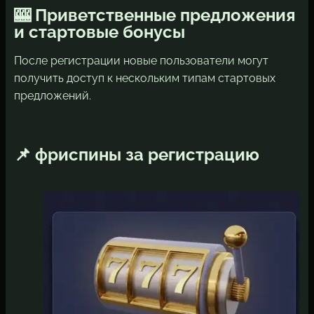
🎰 Приветственные предложения
и стартовые бонусы
После регистрации новые пользователи могут
получить доступ к нескольким типам стартовых
предложений.
📌 фриспины за регистрацию