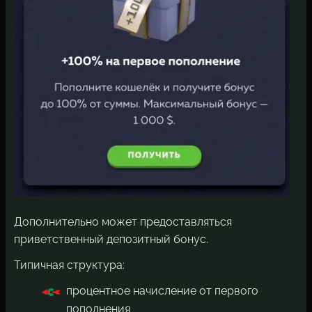
Дополнительно может предоставляться
приветственный депозитный бонус.
Типичная структура:
процентное начисление от первого
пополнения