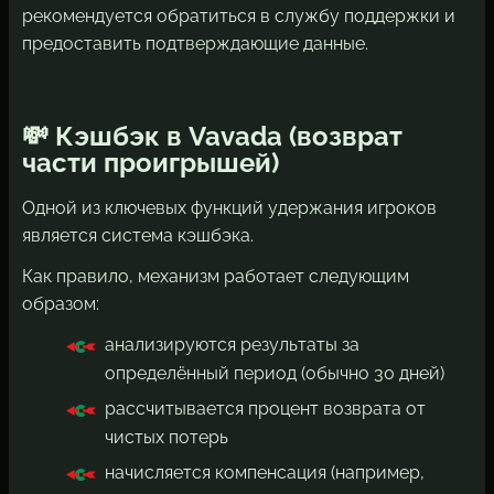
рекомендуется обратиться в службу поддержки и
предоставить подтверждающие данные.
💸 Кэшбэк в Vavada (возврат
части проигрышей)
Одной из ключевых функций удержания игроков
является система кэшбэка.
Как правило, механизм работает следующим
образом:
анализируются результаты за
определённый период (обычно 30 дней)
рассчитывается процент возврата от
чистых потерь
начисляется компенсация (например,