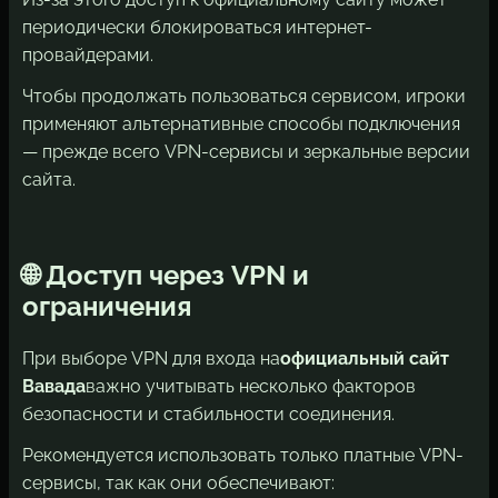
периодически блокироваться интернет-
провайдерами.
Чтобы продолжать пользоваться сервисом, игроки
применяют альтернативные способы подключения
— прежде всего VPN-сервисы и зеркальные версии
сайта.
🌐 Доступ через VPN и
ограничения
При выборе VPN для входа на
официальный сайт
Вавада
важно учитывать несколько факторов
безопасности и стабильности соединения.
Рекомендуется использовать только платные VPN-
сервисы, так как они обеспечивают: