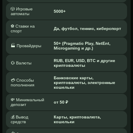
🎲 Игровые
5000+
автоматы
⚽ Ставки на
Да, футбол, теннис, киберспорт
спорт
50+ (Pragmatic Play, NetEnt,
🏭 Провайдеры
Microgaming и др.)
RUB, EUR, USD, BTC и другие
💱 Валюты
криптовалюты
Банковские карты,
💳 Способы
криптовалюты, электронные
пополнения
кошельки
💸 Минимальный
от 50 ₽
депозит
💰 Вывод
Карты, криптовалюта,
средств
кошельки