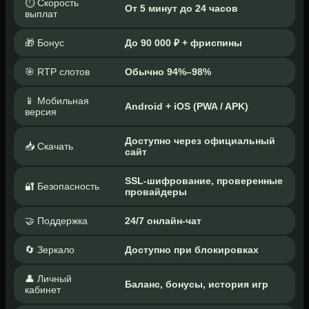
⏱ Скорость
От 5 минут до 24 часов
выплат
🎁 Бонус
До 90 000 ₽ + фриспины
🎯 RTP слотов
Обычно 94%–98%
📱 Мобильная
Android + iOS (PWA / APK)
версия
Доступно через официальный
📥 Скачать
сайт
SSL-шифрование, проверенные
🔐 Безопасность
провайдеры
🤝 Поддержка
24/7 онлайн-чат
🔄 Зеркало
Доступно при блокировках
👤 Личный
Баланс, бонусы, история игр
кабинет