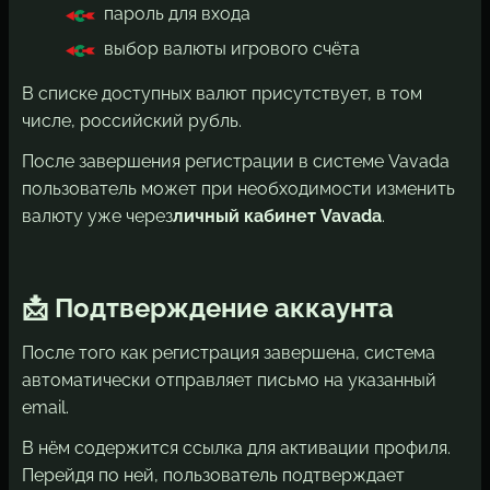
пароль для входа
выбор валюты игрового счёта
В списке доступных валют присутствует, в том
числе, российский рубль.
После завершения регистрации в системе Vavada
пользователь может при необходимости изменить
валюту уже через
личный кабинет Vavada
.
📩 Подтверждение аккаунта
После того как регистрация завершена, система
автоматически отправляет письмо на указанный
email.
В нём содержится ссылка для активации профиля.
Перейдя по ней, пользователь подтверждает