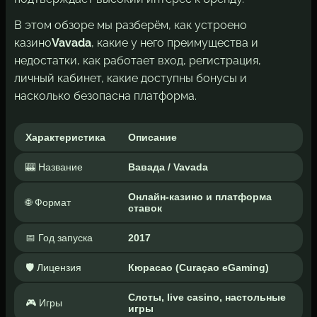
В этом обзоре мы разберём, как устроено
казино
Vavada
, какие у него преимущества и
недостатки, как работает вход, регистрация,
личный кабинет, какие доступны бонусы и
насколько безопасна платформа.
Характеристика
Описание
🎰 Название
Вавада / Vavada
Онлайн-казино и платформа
🌐 Формат
ставок
📅 Год запуска
2017
🛡️ Лицензия
Кюрасао (Curaçao eGaming)
Слоты, live casino, настольные
🎮 Игры
игры