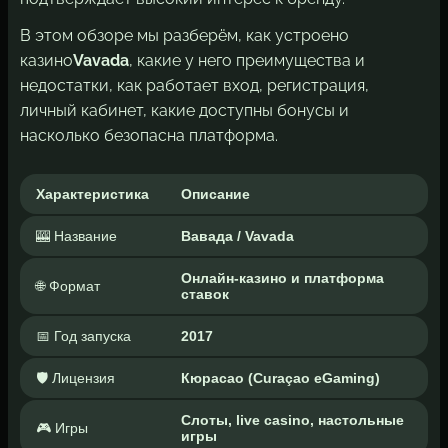
В этом обзоре мы разберём, как устроено
казино
Vavada
, какие у него преимущества и
недостатки, как работает вход, регистрация,
личный кабинет, какие доступны бонусы и
насколько безопасна платформа.
Характеристика
Описание
🎰 Название
Вавада / Vavada
Онлайн-казино и платформа
🌐 Формат
ставок
📅 Год запуска
2017
🛡️ Лицензия
Кюрасао (Curaçao eGaming)
Слоты, live casino, настольные
🎮 Игры
игры