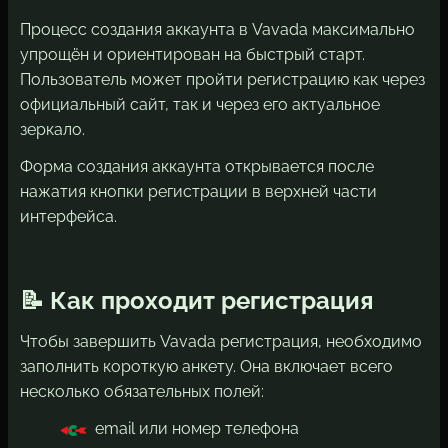
Процесс создания аккаунта в Vavada максимально
упрощён и ориентирован на быстрый старт.
Пользователь может пройти регистрацию как через
официальный сайт, так и через его актуальное
зеркало.
Форма создания аккаунта открывается после
нажатия кнопки регистрации в верхней части
интерфейса.
📝 Как проходит регистрация
Чтобы завершить Vavada регистрация, необходимо
заполнить короткую анкету. Она включает всего
несколько обязательных полей:
email или номер телефона