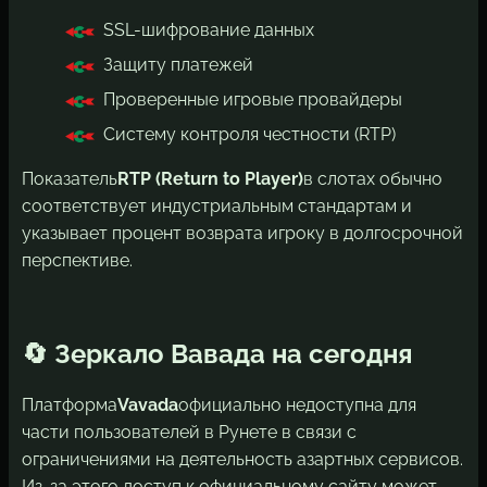
SSL-шифрование данных
Защиту платежей
Проверенные игровые провайдеры
Систему контроля честности (RTP)
Показатель
RTP (Return to Player)
в слотах обычно
соответствует индустриальным стандартам и
указывает процент возврата игроку в долгосрочной
перспективе.
🔄 Зеркало Вавада на сегодня
Платформа
Vavada
официально недоступна для
части пользователей в Рунете в связи с
ограничениями на деятельность азартных сервисов.
Из-за этого доступ к официальному сайту может