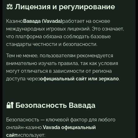
⚖️ Лицензия и регулирование
Казино
Вавада (Vavada)
работает на основе
международных игровых лицензий. Это означает,
что платформа обязана соблюдать базовые
стандарты честности и безопасности.
Тем не менее, пользователям рекомендуется
внимательно изучать правила, так как условия
могут отличаться в зависимости от региона
доступа через
официальный сайт или зеркало
.
🔐 Безопасность Вавада
Безопасность — ключевой фактор для любого
онлайн-казино.
Vavada официальный
сайт
использует: