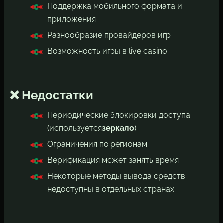
Поддержка мобильного формата и
приложения
Разнообразие провайдеров игр
Возможность игры в live casino
❌ Недостатки
Периодические блокировки доступа
(используется
зеркало
)
Ограничения по регионам
Верификация может занять время
Некоторые методы вывода средств
недоступны в отдельных странах