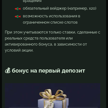
вращения
обязательный вейджер (например, x20)
возможность использования в
ограниченном списке слотов
При этом учитываются только ставки, сделанные с
реальных средств пользователя или
активированного бонуса, в зависимости от
условий акции.
💰 бонус на первый депозит