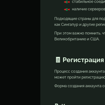
стабильное соеди
наличие серверов
Подходящие страны для под
как Сингапур и другие реги
При этом важно помнить, ч
Великобританию и США.
🧾 Регистрация
Процесс создания аккаунта
может пройти регистрацию к
Форма создания аккаунта о