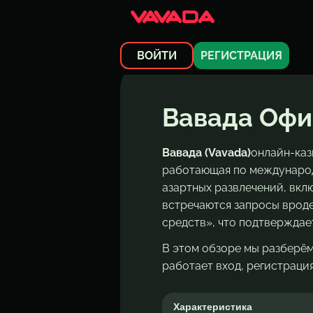
ВОЙТИ
РЕГИСТРАЦИЯ
Вавада Офи
Вавада (Vavada)
онлайн-каз
работающая по международ
азартных развлечений, вкл
встречаются запросы вроде
средств», что подтверждае
В этом обзоре мы разберём
работает вход, регистраци
Характеристика