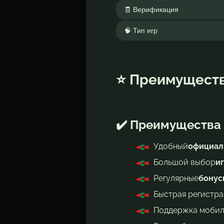
🧾 Верификация
🧠 Тип игр
⭐ Преимуществ
✔️ Преимущества
Удобный
официал
Большой выбор
и
Регулярные
бонус
Быстрая регистра
Поддержка мобил