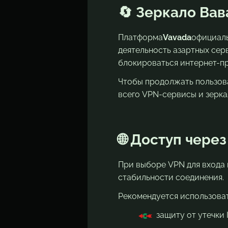
🔄 Зеркало Вав
Платформа
Vavada
официаль
деятельность азартных сер
блокироваться интернет-п
Чтобы продолжать пользов
всего VPN-сервисы и зерка
🌐 Доступ чере
При выборе VPN для входа 
стабильности соединения.
Рекомендуется использоват
защиту от утечки 