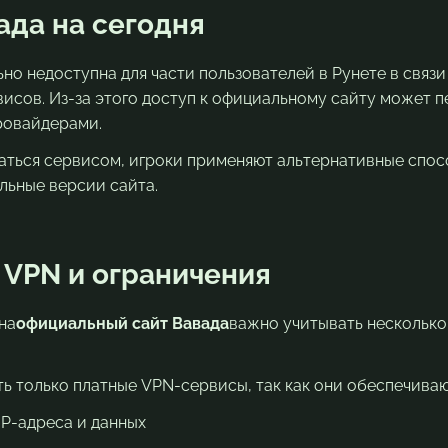
ада на сегодня
но недоступна для части пользователей в Рунете в связи
висов. Из-за этого доступ к официальному сайту может 
ровайдерами.
аться сервисом, игроки применяют альтернативные спо
льные версии сайта.
з VPN и ограничения
на
официальный сайт Вавада
важно учитывать несколько
ь только платные VPN-сервисы, так как они обеспечиваю
IP-адреса и данных