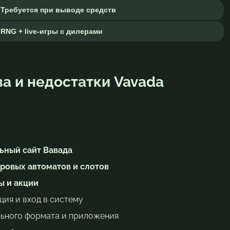
Требуется при выводе средств
RNG + live-игры с дилерами
а и недостатки Vavada
ьный сайт Вавада
гровых автоматов и слотов
ы и акции
ция и вход в систему
ьного формата и приложения