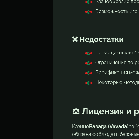
Разнообразие пр
Возможность игры 
❌ Недостатки
Периодические бл
Ограничения по р
Верификация може
Некоторые методы
⚖️ Лицензия и 
Казино
Вавада (Vavada)
рабо
обязана соблюдать базовые