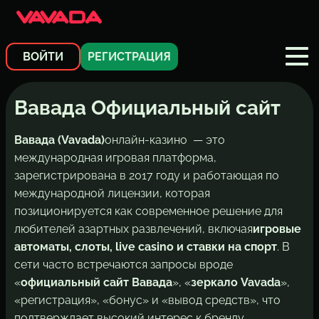
ВОЙТИ
РЕГИСТРАЦИЯ
Вавада Официальный сайт
Вавада (Vavada)
онлайн-казино — это
международная игровая платформа,
зарегистрирована в 2017 году и работающая по
международной лицензии, которая
позиционируется как современное решение для
любителей азартных развлечений, включая
игровые
автоматы, слоты, live casino и ставки на спорт
. В
сети часто встречаются запросы вроде
«
официальный сайт Вавада
», «
зеркало Vavada
»,
«регистрация», «бонус» и «вывод средств», что
подтверждает высокий интерес к бренду.