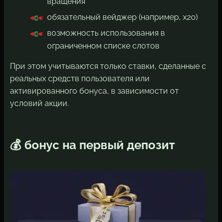
вращения
обязательный вейджер (например, x20)
возможность использования в
ограниченном списке слотов
При этом учитываются только ставки, сделанные с
реальных средств пользователя или
активированного бонуса, в зависимости от
условий акции.
💰 бонус на первый депозит