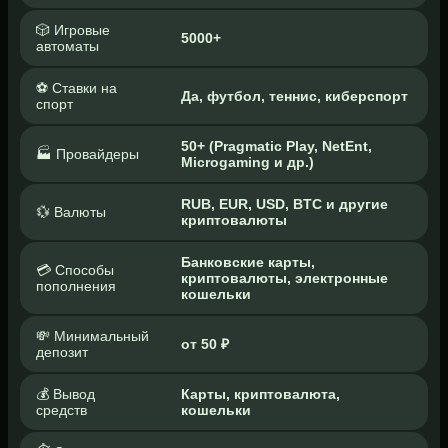
🎲 Игровые
5000+
автоматы
⚽ Ставки на
Да, футбол, теннис, киберспорт
спорт
50+ (Pragmatic Play, NetEnt,
🏭 Провайдеры
Microgaming и др.)
RUB, EUR, USD, BTC и другие
💱 Валюты
криптовалюты
Банковские карты,
💳 Способы
криптовалюты, электронные
пополнения
кошельки
💸 Минимальный
от 50 ₽
депозит
💰 Вывод
Карты, криптовалюта,
средств
кошельки