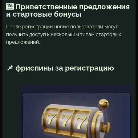
🎰 Приветственные предложения
и стартовые бонусы
После регистрации новые пользователи могут
получить доступ к нескольким типам стартовых
предложений.
📌 фриспины за регистрацию