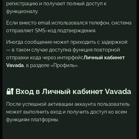
регистрацию и получает полный доступ к
функционалу.
Если вместо email использовался телефон, система
отправляет SMS-код подтверждения.
Иногда сообщение может приходить с задержкой
— в таком случае доступна функция повторной
отправки кода через интерфейс
Личный кабинет
Vavada
, в разделе «Профиль».
🔐 Вход в Личный кабинет Vavada
После успешной активации аккаунта пользователь
может выполнить вход и получить доступ ко всем
функциям платформы.