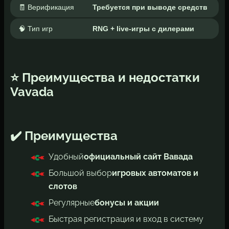
🧾 Верификация
Требуется при выводе средств
🧠 Тип игр
RNG + live-игры с дилерами
⭐ Преимущества и недостатки
Vavada
✔️ Преимущества
Удобный
официальный сайт Вавада
Большой выбор
игровых автоматов и
слотов
Регулярные
бонусы и акции
Быстрая регистрация и вход в систему