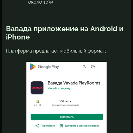
около 10%)
Вавада приложение на Android и
iPhone
Платформа предлагает мобильный формат: