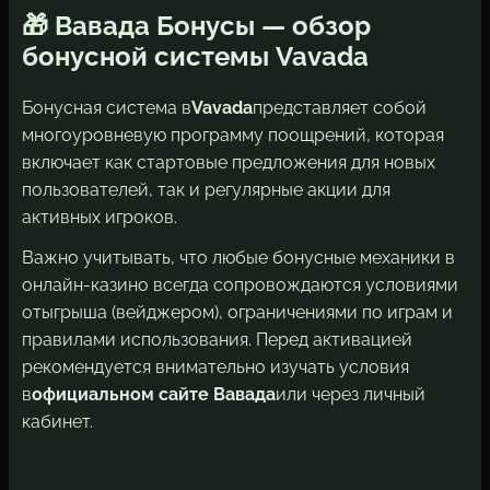
🎁 Вавада Бонусы — обзор
бонусной системы Vavada
Бонусная система в
Vavada
представляет собой
многоуровневую программу поощрений, которая
включает как стартовые предложения для новых
пользователей, так и регулярные акции для
активных игроков.
Важно учитывать, что любые бонусные механики в
онлайн-казино всегда сопровождаются условиями
отыгрыша (вейджером), ограничениями по играм и
правилами использования. Перед активацией
рекомендуется внимательно изучать условия
в
официальном сайте Вавада
или через личный
кабинет.