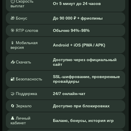
⏱ Скорость
От 5 минут до 24 часов
выплат
🎁 Бонус
До 90 000 ₽ + фриспины
🎯 RTP слотов
Обычно 94%–98%
📱 Мобильная
Android + iOS (PWA / APK)
версия
Доступно через официальный
📥 Скачать
сайт
SSL-шифрование, проверенные
🔐 Безопасность
провайдеры
🤝 Поддержка
24/7 онлайн-чат
🔄 Зеркало
Доступно при блокировках
👤 Личный
Баланс, бонусы, история игр
кабинет