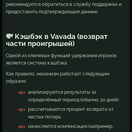
рекомендуется обратиться в службу поддержки и
предоставить подтверждающие данные.
💸 Кэшбэк в Vavada (возврат
части проигрышей)
Одной из ключевых функций удержания игроков
является система кэшбэка.
Как правило, механизм работает следующим
образом:
анализируются результаты за
определённый период (обычно 30 дней)
рассчитывается процент возврата от
чистых потерь
начисляется компенсация (например,