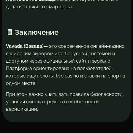
делать ставки со смартфона.
🧾 Заключение
Vavada (Вавада)
— это современное онлайн-казино
с широким выбором игр, бонусной системой и
доступом через официальный сайт и зеркало.
Платформа ориентирована на пользователей,
которые ищут слоты, live casino и ставки на спорт в
одном месте.
При этом важно учитывать правила безопасности,
условия вывода средств и особенности
верификации.