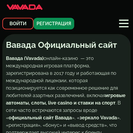
ВОЙТИ
РЕГИСТРАЦИЯ
Вавада Официальный сайт
Вавада (Vavada)
онлайн-казино — это
международная игровая платформа,
зарегистрирована в 2017 году и работающая по
международной лицензии, которая
позиционируется как современное решение для
любителей азартных развлечений, включая
игровые
автоматы, слоты, live casino и ставки на спорт
. В
сети часто встречаются запросы вроде
«
официальный сайт Вавада
», «
зеркало Vavada
»,
«регистрация», «бонус» и «вывод средств», что
подтверждает высокий интерес к бренду.