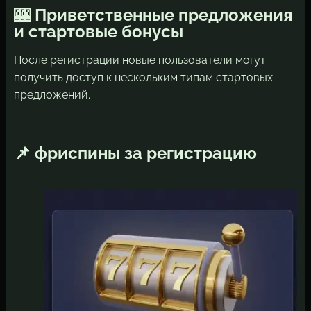
🎰 Приветственные предложения
и стартовые бонусы
После регистрации новые пользователи могут
получить доступ к нескольким типам стартовых
предложений.
📌 фриспины за регистрацию