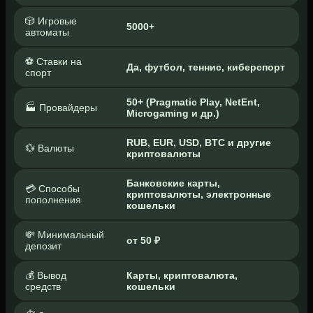
🎲 Игровые
5000+
автоматы
⚽ Ставки на
Да, футбол, теннис, киберспорт
спорт
50+ (Pragmatic Play, NetEnt,
🏭 Провайдеры
Microgaming и др.)
RUB, EUR, USD, BTC и другие
💱 Валюты
криптовалюты
Банковские карты,
💳 Способы
криптовалюты, электронные
пополнения
кошельки
💸 Минимальный
от 50 ₽
депозит
💰 Вывод
Карты, криптовалюта,
средств
кошельки