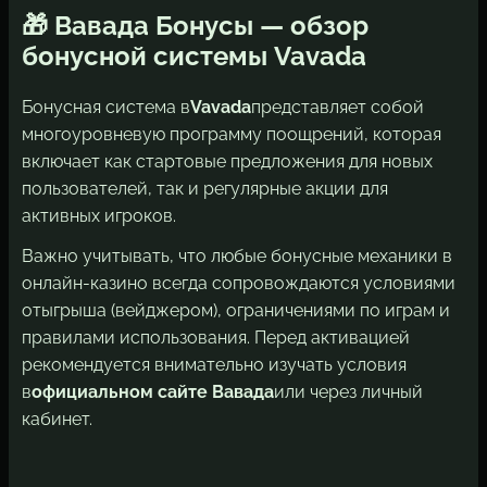
🎁 Вавада Бонусы — обзор
бонусной системы Vavada
Бонусная система в
Vavada
представляет собой
многоуровневую программу поощрений, которая
включает как стартовые предложения для новых
пользователей, так и регулярные акции для
активных игроков.
Важно учитывать, что любые бонусные механики в
онлайн-казино всегда сопровождаются условиями
отыгрыша (вейджером), ограничениями по играм и
правилами использования. Перед активацией
рекомендуется внимательно изучать условия
в
официальном сайте Вавада
или через личный
кабинет.