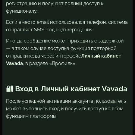
регистрацию и получает полный доступ к
функционалу.
Если вместо email использовался телефон, система
отправляет SMS-код подтверждения.
Иногда сообщение может приходить с задержкой
— в таком случае доступна функция повторной
отправки кода через интерфейс
Личный кабинет
Vavada
, в разделе «Профиль».
🔐 Вход в Личный кабинет Vavada
После успешной активации аккаунта пользователь
может выполнить вход и получить доступ ко всем
функциям платформы.