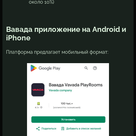
около 10%)
Вавада приложение на Android и
iPhone
Платформа предлагает мобильный формат: